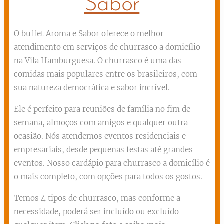
Sabor
O buffet Aroma e Sabor oferece o melhor
atendimento em serviços de churrasco a domicílio
na Vila Hamburguesa. O churrasco é uma das
comidas mais populares entre os brasileiros, com
sua natureza democrática e sabor incrível.
Ele é perfeito para reuniões de família no fim de
semana, almoços com amigos e qualquer outra
ocasião. Nós atendemos eventos residenciais e
empresariais, desde pequenas festas até grandes
eventos. Nosso cardápio para churrasco a domicílio é
o mais completo, com opções para todos os gostos.
Temos 4 tipos de churrasco, mas conforme a
necessidade, poderá ser incluído ou excluído