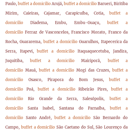
Paulo,
buffet a domicilio
Arujá,
buffet a domicilio
Barueri, Biritiba
Mirim, Caieiras, Cajamar, Carapicuíba, Cotia,
buffet a
domicilio
Diadema, Embu, Embu-Guaçu,
buffet a
domicilio
Ferraz de Vasconcelos, Francisco Morato, Franco da
Rocha, Guararema,
buffet a domicilio
Guarulhos, Itapecerica da
Serra, Itapevi,
buffet a domicilio
Itaquaquecetuba, Jandira,
Juquitiba,
buffet a domicilio
Mairiporã,
buffet a
domicilio
Mauá,
buffet a domicilio
Mogi das Cruzes,
buffet a
domicilio
Osasco, Pirapora do Bom Jesus,
buffet a
domicilio
Poá,
buffet a domicilio
Ribeirão Pires,
buffet a
domicilio
Rio Grande da Serra, Salesópolis,
buffet a
domicilio
Santa Isabel, Santana do Parnaíba,
buffet a
domicilio
Santo André,
buffet a domicilio
São Bernardo do
Campo,
buffet a domicilio
São Caetano do Sul, São Lourenço da