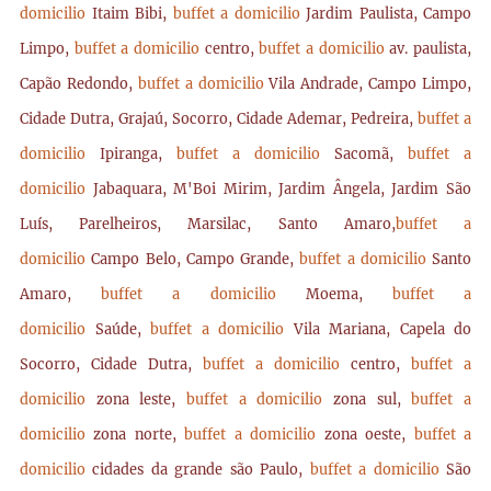
domicilio
Itaim Bibi,
buffet a domicilio
Jardim Paulista, Campo
Limpo,
buffet a domicilio
centro,
buffet a domicilio
av. paulista,
Capão Redondo,
buffet a domicilio
Vila Andrade, Campo Limpo,
Cidade Dutra, Grajaú, Socorro, Cidade Ademar, Pedreira,
buffet a
domicilio
Ipiranga,
buffet a domicilio
Sacomã,
buffet a
domicilio
Jabaquara, M'Boi Mirim, Jardim Ângela, Jardim São
Luís, Parelheiros, Marsilac, Santo Amaro,
buffet a
domicilio
Campo Belo, Campo Grande,
buffet a domicilio
Santo
Amaro,
buffet a domicilio
Moema,
buffet a
domicilio
Saúde,
buffet a domicilio
Vila Mariana, Capela do
Socorro, Cidade Dutra,
buffet a domicilio
centro,
buffet a
domicilio
zona leste,
buffet a domicilio
zona sul,
buffet a
domicilio
zona norte,
buffet a domicilio
zona oeste,
buffet a
domicilio
cidades da grande são Paulo,
buffet a domicilio
São