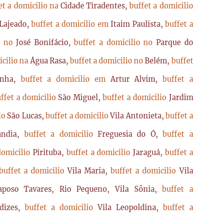
et a domicilio na
Cidade Tiradentes,
buffet a domicilio
Lajeado,
buffet a domicilio em
Itaim Paulista,
buffet a
io no
José Bonifácio,
buffet a domicilio no
Parque do
icilio na
Água Rasa,
buffet a domicilio no
Belém,
buffet
enha,
buffet a domicilio em
Artur Alvim,
buffet a
ffet a domicilio
São Miguel,
buffet a domicilio
Jardim
lio
São Lucas,
buffet a domicilio
Vila Antonieta,
buffet a
lândia,
buffet a domicilio
Freguesia do Ó,
buffet a
domicilio
Pirituba,
buffet a domicilio
Jaraguá,
buffet a
buffet a domicilio
Vila Maria,
buffet a domicilio
Vila
poso Tavares, Rio Pequeno, Vila Sônia,
buffet a
dizes,
buffet a domicilio
Vila Leopoldina,
buffet a