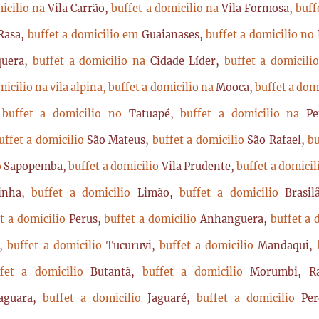
micilio na
Vila Carrão,
buffet a domicilio na
Vila Formosa,
buff
Rasa,
buffet a domicilio em
Guaianases,
buffet a domicilio no
quera,
buffet a domicilio na
Cidade Líder,
buffet a domicil
micilio na vila alpina,
buffet a domicilio na
Mooca,
buffet a dom
,
buffet a domicilio no
Tatuapé,
buffet a domicilio na
P
uffet a domicilio
São Mateus,
buffet a domicilio
São Rafael,
bu
o
Sapopemba,
buffet a domicilio
Vila Prudente,
buffet a domici
rinha,
buffet a domicilio
Limão,
buffet a domicilio
Brasi
t a domicilio
Perus,
buffet a domicilio
Anhanguera,
buffet a 
a,
buffet a domicilio
Tucuruvi,
buffet a domicilio
Mandaqui,
ffet a domicilio
Butantã,
buffet a domicilio
Morumbi, Ra
Jaguara,
buffet a domicilio
Jaguaré,
buffet a domicilio
Per