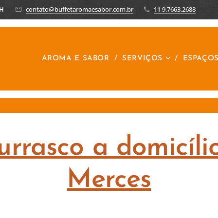
8H
contato@buffetaromaesabor.com.br
11 9.7663.2688
R
AROMA E SABOR
SERVIÇOS
ESPAÇO
urrasco a domicíli
Merces