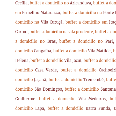
Cecília,
buffet a domicilio no
Aricanduva,
buffet a do
em
Ermelino Matarazzo,
buffet a domicilio na
Ponte 
domicilio na
Vila Curuçá,
buffet a domicilio em
Ita
Carmo,
buffet a domicilio na vila prudente,
buffet a do
a domicilio no
Brás,
buffet a domicilio no
Pari
domicilio
Cangaíba,
buffet a domicilio
Vila Matilde,
b
Helena,
buffet a domicilio
Vila Jacuí,
buffet a domicili
domicilio
Casa Verde,
buffet a domicilio
Cachoei
domicilio
Jaçanã,
buffet a domicilio
Tremembé,
buffe
domicilio
São Domingos,
buffet a domicilio
Santan
Guilherme,
buffet a domicilio
Vila Medeiros,
bu
domicilio
Lapa,
buffet a domicilio
Barra Funda, 