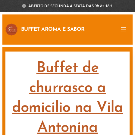
ABERTO DE SEGUNDA A SEXTA DAS 9h às 18H
BUFFET AROMA E SABOR
Buffet de
churrasco a
domicilio na Vila
Antonina