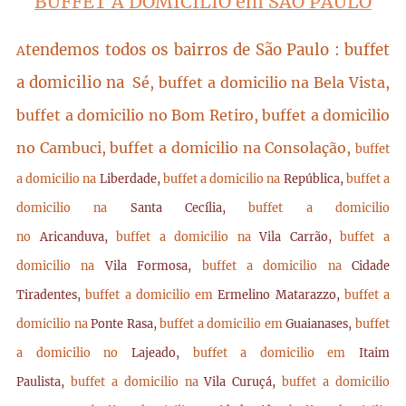
BUFFET A DOMICILIO em SÃO PAULO
tendemos todos os bairros de São Paulo : buffet
A
a domicilio na
Sé, buffet a domicilio na Bela Vista,
buffet a domicilio no Bom Retiro, buffet a domicilio
no Cambuci, buffet a domicilio na Consolação,
buffet
a domicilio na
Liberdade,
buffet a domicilio na
República,
buffet a
domicilio na
Santa Cecília,
buffet a domicilio
no
Aricanduva,
buffet a domicilio na
Vila Carrão,
buffet a
domicilio na
Vila Formosa,
buffet a domicilio na
Cidade
Tiradentes,
buffet a domicilio em
Ermelino Matarazzo,
buffet a
domicilio na
Ponte Rasa,
buffet a domicilio em
Guaianases,
buffet
a domicilio no
Lajeado,
buffet a domicilio em
Itaim
Paulista,
buffet a domicilio na
Vila Curuçá,
buffet a domicilio