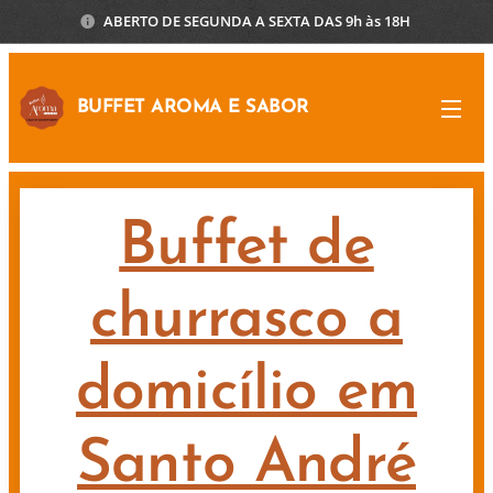
ABERTO DE SEGUNDA A SEXTA DAS 9h às 18H
BUFFET AROMA E SABOR
Buffet de
churrasco a
domicílio em
Santo André