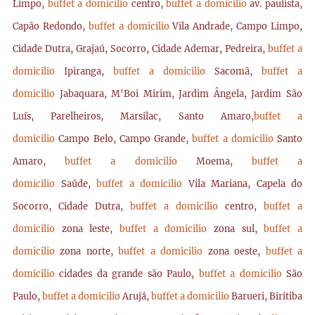
Limpo,
buffet a domicilio
centro,
buffet a domicilio
av. paulista,
Capão Redondo,
buffet a domicilio
Vila Andrade, Campo Limpo,
Cidade Dutra, Grajaú, Socorro, Cidade Ademar, Pedreira,
buffet a
domicilio
Ipiranga,
buffet a domicilio
Sacomã,
buffet a
domicilio
Jabaquara, M'Boi Mirim, Jardim Ângela, Jardim São
Luís, Parelheiros, Marsilac, Santo Amaro,
buffet a
domicilio
Campo Belo, Campo Grande,
buffet a domicilio
Santo
Amaro,
buffet a domicilio
Moema,
buffet a
domicilio
Saúde,
buffet a domicilio
Vila Mariana, Capela do
Socorro, Cidade Dutra,
buffet a domicilio
centro,
buffet a
domicilio
zona leste,
buffet a domicilio
zona sul,
buffet a
domicilio
zona norte,
buffet a domicilio
zona oeste,
buffet a
domicilio
cidades da grande são Paulo,
buffet a domicilio
São
Paulo,
buffet a domicilio
Arujá,
buffet a domicilio
Barueri, Biritiba