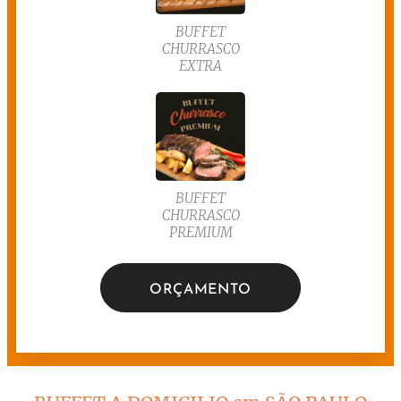
BUFFET
CHURRASCO
EXTRA
BUFFET
CHURRASCO
PREMIUM
ORÇAMENTO