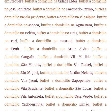
em
Itaquera,
buffet a domicilio na
Cidade Líder,
buffet a domicilio
no
José Bonifácio,
buffet a domicilio no
Parque do Carmo,
buffet a
domicilio na vila prudente,
buffet a domicilio na vila alpina,
buffet
a domicilio na
Mooca,
buffet a domicilio na
Água Rasa,
buffet a
domicilio no
Belém,
buffet a domicilio no
Brás,
buffet a domicilio
no
Pari,
buffet a domicilio no
Tatuapé,
buffet a domicilio
na
Penha,
buffet a domicilio em
Artur Alvim,
buffet a
domicilio
Cangaíba,
buffet a domicilio
Vila Matilde,
buffet a
domicilio
São Mateus,
buffet a domicilio
São Rafael,
buffet a
domicilio
São Miguel,
buffet a domicilio
Jardim Helena,
buffet a
domicilio
Vila Jacuí,
buffet a domicilio
Sapopemba,
buffet a
domicilio
Vila Prudente,
buffet a domicilio
São Lucas,
buffet a
domicilio
Vila Antonieta,
buffet a domicilio
Casa Verde,
buffet a
domicilio
Cachoeirinha,
buffet a domicilio
Limão,
buffet a