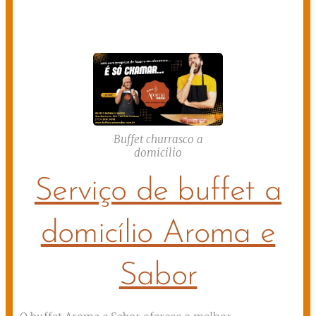
Buffet churrasco a
domicilio
Serviço de buffet a
domicílio Aroma e
Sabor