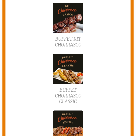
BUFFET KIT
CHURRASCO
BUFFET
CHURRASCO
CLASSIC