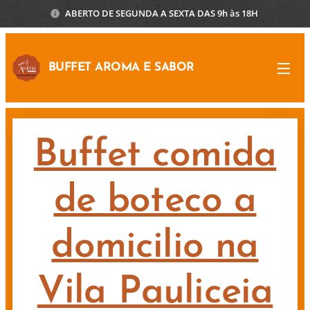
ABERTO DE SEGUNDA A SEXTA DAS 9h às 18H
BUFFET AROMA E SABOR
Buffet comida
de boteco a
domicilio na
Vila Pauliceia