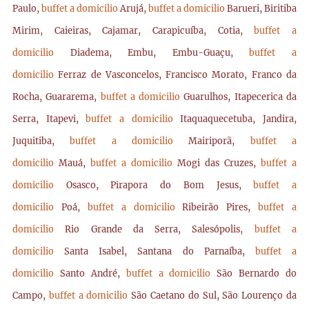
Paulo,
buffet a domicilio
Arujá,
buffet a domicilio
Barueri, Biritiba
Mirim, Caieiras, Cajamar, Carapicuíba, Cotia,
buffet a
domicilio
Diadema, Embu, Embu-Guaçu,
buffet a
domicilio
Ferraz de Vasconcelos, Francisco Morato, Franco da
Rocha, Guararema,
buffet a domicilio
Guarulhos, Itapecerica da
Serra, Itapevi,
buffet a domicilio
Itaquaquecetuba, Jandira,
Juquitiba,
buffet a domicilio
Mairiporã,
buffet a
domicilio
Mauá,
buffet a domicilio
Mogi das Cruzes,
buffet a
domicilio
Osasco, Pirapora do Bom Jesus,
buffet a
domicilio
Poá,
buffet a domicilio
Ribeirão Pires,
buffet a
domicilio
Rio Grande da Serra, Salesópolis,
buffet a
domicilio
Santa Isabel, Santana do Parnaíba,
buffet a
domicilio
Santo André,
buffet a domicilio
São Bernardo do
Campo,
buffet a domicilio
São Caetano do Sul, São Lourenço da