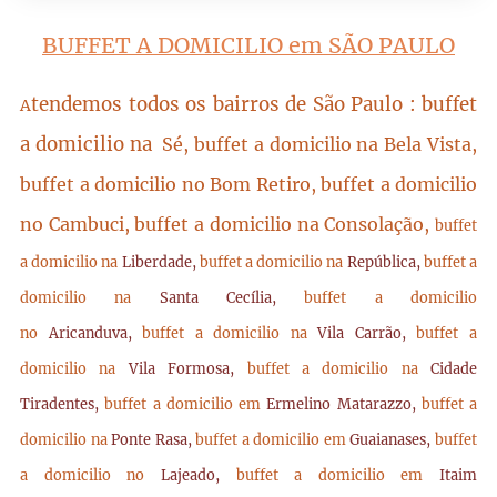
BUFFET A DOMICILIO em SÃO PAULO
tendemos todos os bairros de São Paulo : buffet
A
a domicilio na
Sé, buffet a domicilio na Bela Vista,
buffet a domicilio no Bom Retiro, buffet a domicilio
no Cambuci, buffet a domicilio na Consolação,
buffet
a domicilio na
Liberdade,
buffet a domicilio na
República,
buffet a
domicilio na
Santa Cecília,
buffet a domicilio
no
Aricanduva,
buffet a domicilio na
Vila Carrão,
buffet a
domicilio na
Vila Formosa,
buffet a domicilio na
Cidade
Tiradentes,
buffet a domicilio em
Ermelino Matarazzo,
buffet a
domicilio na
Ponte Rasa,
buffet a domicilio em
Guaianases,
buffet
a domicilio no
Lajeado,
buffet a domicilio em
Itaim