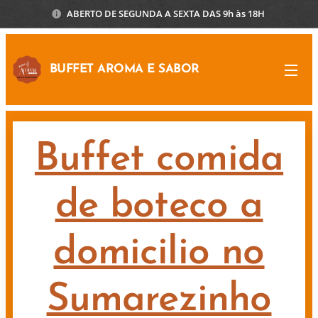
ABERTO DE SEGUNDA A SEXTA DAS 9h às 18H
BUFFET AROMA E SABOR
Buffet comida
de boteco a
domicilio no
Sumarezinho