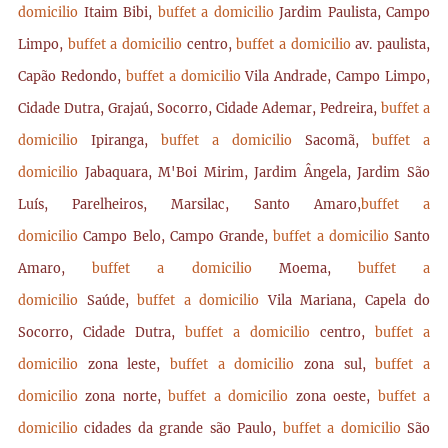
domicilio
Itaim Bibi,
buffet a domicilio
Jardim Paulista, Campo
Limpo,
buffet a domicilio
centro,
buffet a domicilio
av. paulista,
Capão Redondo,
buffet a domicilio
Vila Andrade, Campo Limpo,
Cidade Dutra, Grajaú, Socorro, Cidade Ademar, Pedreira,
buffet a
domicilio
Ipiranga,
buffet a domicilio
Sacomã,
buffet a
domicilio
Jabaquara, M'Boi Mirim, Jardim Ângela, Jardim São
Luís, Parelheiros, Marsilac, Santo Amaro,
buffet a
domicilio
Campo Belo, Campo Grande,
buffet a domicilio
Santo
Amaro,
buffet a domicilio
Moema,
buffet a
domicilio
Saúde,
buffet a domicilio
Vila Mariana, Capela do
Socorro, Cidade Dutra,
buffet a domicilio
centro,
buffet a
domicilio
zona leste,
buffet a domicilio
zona sul,
buffet a
domicilio
zona norte,
buffet a domicilio
zona oeste,
buffet a
domicilio
cidades da grande são Paulo,
buffet a domicilio
São