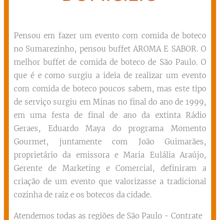
Pensou em fazer um evento com comida de boteco
no Sumarezinho, pensou buffet AROMA E SABOR. O
melhor buffet de comida de boteco de São Paulo. O
que é e como surgiu a ideia de realizar um evento
com comida de boteco poucos sabem, mas este tipo
de serviço surgiu em Minas no final do ano de 1999,
em uma festa de final de ano da extinta Rádio
Geraes, Eduardo Maya do programa Momento
Gourmet, juntamente com João Guimarães,
proprietário da emissora e Maria Eulália Araújo,
Gerente de Marketing e Comercial, definiram a
criação de um evento que valorizasse a tradicional
cozinha de raiz e os botecos da cidade.
Atendemos todas as regiões de São Paulo - Contrate