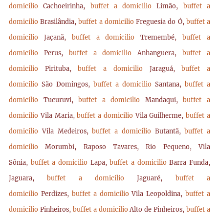
domicilio
Cachoeirinha,
buffet a domicilio
Limão,
buffet a
domicilio
Brasilândia,
buffet a domicilio
Freguesia do Ó,
buffet a
domicilio
Jaçanã,
buffet a domicilio
Tremembé,
buffet a
domicilio
Perus,
buffet a domicilio
Anhanguera,
buffet a
domicilio
Pirituba,
buffet a domicilio
Jaraguá,
buffet a
domicilio
São Domingos,
buffet a domicilio
Santana,
buffet a
domicilio
Tucuruvi,
buffet a domicilio
Mandaqui,
buffet a
domicilio
Vila Maria,
buffet a domicilio
Vila Guilherme,
buffet a
domicilio
Vila Medeiros,
buffet a domicilio
Butantã,
buffet a
domicilio
Morumbi, Raposo Tavares, Rio Pequeno, Vila
Sônia,
buffet a domicilio
Lapa,
buffet a domicilio
Barra Funda,
Jaguara,
buffet a domicilio
Jaguaré,
buffet a
domicilio
Perdizes,
buffet a domicilio
Vila Leopoldina,
buffet a
domicilio
Pinheiros,
buffet a domicilio
Alto de Pinheiros,
buffet a