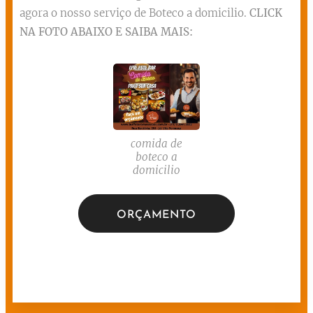
agora o nosso serviço de Boteco a domicilio.
CLICK
NA FOTO ABAIXO E SAIBA MAIS:
comida de
boteco a
domicilio
ORÇAMENTO