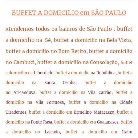
BUFFET A DOMICILIO em SÃO PAULO
tendemos todos os bairros de São Paulo : buffet
A
a domicilio na
Sé, buffet a domicilio na Bela Vista,
buffet a domicilio no Bom Retiro, buffet a domicilio
no Cambuci, buffet a domicilio na Consolação,
buffet
a domicilio na
Liberdade,
buffet a domicilio na
República,
buffet a
domicilio na
Santa Cecília,
buffet a domicilio
no
Aricanduva,
buffet a domicilio na
Vila Carrão,
buffet a
domicilio na
Vila Formosa,
buffet a domicilio na
Cidade
Tiradentes,
buffet a domicilio em
Ermelino Matarazzo,
buffet a
domicilio na
Ponte Rasa,
buffet a domicilio em
Guaianases,
buffet
a domicilio no
Lajeado,
buffet a domicilio em
Itaim