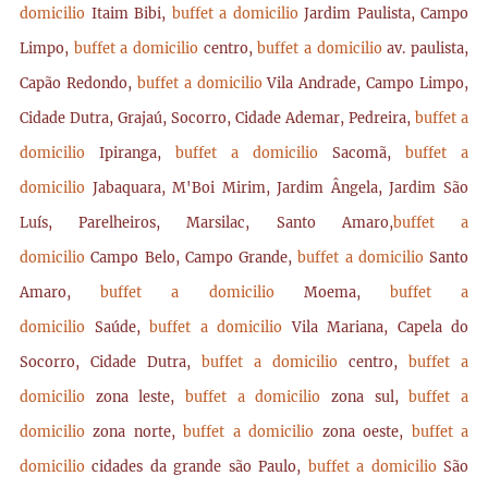
domicilio
Itaim Bibi,
buffet a domicilio
Jardim Paulista, Campo
Limpo,
buffet a domicilio
centro,
buffet a domicilio
av. paulista,
Capão Redondo,
buffet a domicilio
Vila Andrade, Campo Limpo,
Cidade Dutra, Grajaú, Socorro, Cidade Ademar, Pedreira,
buffet a
domicilio
Ipiranga,
buffet a domicilio
Sacomã,
buffet a
domicilio
Jabaquara, M'Boi Mirim, Jardim Ângela, Jardim São
Luís, Parelheiros, Marsilac, Santo Amaro,
buffet a
domicilio
Campo Belo, Campo Grande,
buffet a domicilio
Santo
Amaro,
buffet a domicilio
Moema,
buffet a
domicilio
Saúde,
buffet a domicilio
Vila Mariana, Capela do
Socorro, Cidade Dutra,
buffet a domicilio
centro,
buffet a
domicilio
zona leste,
buffet a domicilio
zona sul,
buffet a
domicilio
zona norte,
buffet a domicilio
zona oeste,
buffet a
domicilio
cidades da grande são Paulo,
buffet a domicilio
São