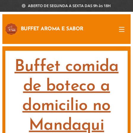
ABERTO DE SEGUNDA A SEXTA DAS 9h às 18H
BUFFET AROMA E SABOR
Buffet comida
de boteco a
domicilio no
Mandaqui