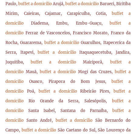
Paulo,
buffet a domicilio
Arujá,
buffet a domicilio
Barueri, Biritiba
Mirim, Caieiras, Cajamar, Carapicuíba, Cotia,
buffet a
domicilio
Diadema, Embu, Embu-Guaçu,
buffet a
domicilio
Ferraz de Vasconcelos, Francisco Morato, Franco da
Rocha, Guararema,
buffet a domicilio
Guarulhos, Itapecerica da
Serra, Itapevi,
buffet a domicilio
Itaquaquecetuba, Jandira,
Juquitiba,
buffet a domicilio
Mairiporã,
buffet a
domicilio
Mauá,
buffet a domicilio
Mogi das Cruzes,
buffet a
domicilio
Osasco, Pirapora do Bom Jesus,
buffet a
domicilio
Poá,
buffet a domicilio
Ribeirão Pires,
buffet a
domicilio
Rio Grande da Serra, Salesópolis,
buffet a
domicilio
Santa Isabel, Santana do Parnaíba,
buffet a
domicilio
Santo André,
buffet a domicilio
São Bernardo do
Campo,
buffet a domicilio
São Caetano do Sul, São Lourenço da