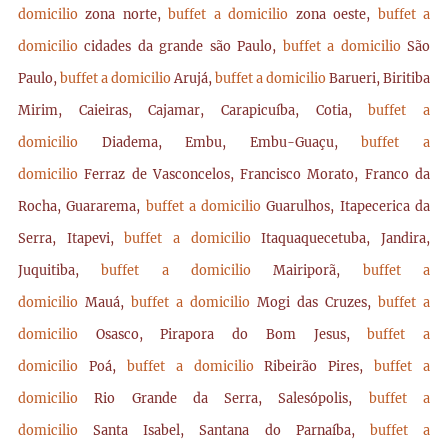
domicilio
zona norte,
buffet a domicilio
zona oeste,
buffet a
domicilio
cidades da grande são Paulo,
buffet a domicilio
São
Paulo,
buffet a domicilio
Arujá,
buffet a domicilio
Barueri, Biritiba
Mirim, Caieiras, Cajamar, Carapicuíba, Cotia,
buffet a
domicilio
Diadema, Embu, Embu-Guaçu,
buffet a
domicilio
Ferraz de Vasconcelos, Francisco Morato, Franco da
Rocha, Guararema,
buffet a domicilio
Guarulhos, Itapecerica da
Serra, Itapevi,
buffet a domicilio
Itaquaquecetuba, Jandira,
Juquitiba,
buffet a domicilio
Mairiporã,
buffet a
domicilio
Mauá,
buffet a domicilio
Mogi das Cruzes,
buffet a
domicilio
Osasco, Pirapora do Bom Jesus,
buffet a
domicilio
Poá,
buffet a domicilio
Ribeirão Pires,
buffet a
domicilio
Rio Grande da Serra, Salesópolis,
buffet a
domicilio
Santa Isabel, Santana do Parnaíba,
buffet a