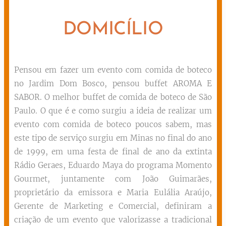
DOMICÍLIO
Pensou em fazer um evento com comida de boteco
no Jardim Dom Bosco, pensou buffet AROMA E
SABOR. O melhor buffet de comida de boteco de São
Paulo. O que é e como surgiu a ideia de realizar um
evento com comida de boteco poucos sabem, mas
este tipo de serviço surgiu em Minas no final do ano
de 1999, em uma festa de final de ano da extinta
Rádio Geraes, Eduardo Maya do programa Momento
Gourmet, juntamente com João Guimarães,
proprietário da emissora e Maria Eulália Araújo,
Gerente de Marketing e Comercial, definiram a
criação de um evento que valorizasse a tradicional