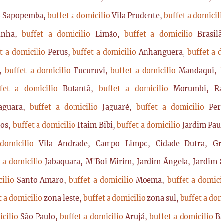
o
Sapopemba,
buffet a domicilio
Vila Prudente,
buffet a domici
rinha,
buffet a domicilio
Limão,
buffet a domicilio
Brasi
t a domicilio
Perus,
buffet a domicilio
Anhanguera,
buffet a 
a,
buffet a domicilio
Tucuruvi,
buffet a domicilio
Mandaqui,
ffet a domicilio
Butantã,
buffet a domicilio
Morumbi, Ra
Jaguara,
buffet a domicilio
Jaguaré,
buffet a domicilio
Per
ros,
buffet a domicilio
Itaim Bibi,
buffet a domicilio
Jardim Pau
 domicilio
Vila Andrade, Campo Limpo, Cidade Dutra, Gr
t a domicilio
Jabaquara, M'Boi Mirim, Jardim Ângela, Jardim S
cilio
Santo Amaro,
buffet a domicilio
Moema,
buffet a domic
t a domicilio
zona leste,
buffet a domicilio
zona sul,
buffet a do
icilio
São Paulo,
buffet a domicilio
Arujá,
buffet a domicilio
B