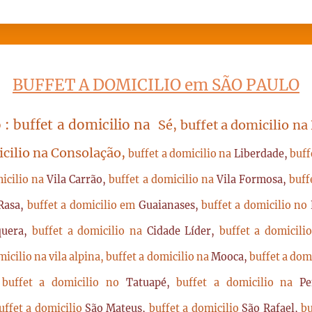
BUFFET A DOMICILIO em SÃO PAULO
 : buffet a domicilio na
Sé, buffet a domicilio na
icilio na Consolação,
buffet a domicilio na
Liberdade,
buff
micilio na
Vila Carrão,
buffet a domicilio na
Vila Formosa,
buff
Rasa,
buffet a domicilio em
Guaianases,
buffet a domicilio no
quera,
buffet a domicilio na
Cidade Líder,
buffet a domicil
micilio na vila alpina,
buffet a domicilio na
Mooca,
buffet a dom
,
buffet a domicilio no
Tatuapé,
buffet a domicilio na
P
uffet a domicilio
São Mateus,
buffet a domicilio
São Rafael,
bu