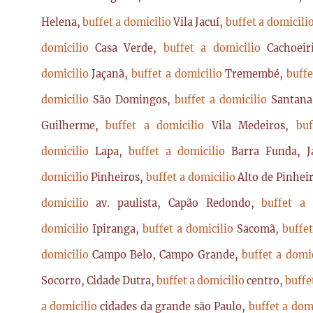
Helena,
buffet a domicilio
Vila Jacuí,
buffet a domicili
domicilio
Casa Verde,
buffet a domicilio
Cachoei
domicilio
Jaçanã,
buffet a domicilio
Tremembé,
buffe
domicilio
São Domingos,
buffet a domicilio
Santan
Guilherme,
buffet a domicilio
Vila Medeiros,
bu
domicilio
Lapa,
buffet a domicilio
Barra Funda, 
domicilio
Pinheiros,
buffet a domicilio
Alto de Pinhei
domicilio
av. paulista, Capão Redondo,
buffet a
domicilio
Ipiranga,
buffet a domicilio
Sacomã,
buffe
domicilio
Campo Belo, Campo Grande,
buffet a domi
Socorro, Cidade Dutra,
buffet a domicilio
centro,
buffe
a domicilio
cidades da grande são Paulo,
buffet a dom