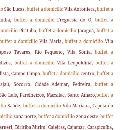
lio
São Lucas,
buffet a domicilio
Vila Antonieta,
buffet a
lândia,
buffet a domicilio
Freguesia do Ó,
buffet a
domicilio
Pirituba,
buffet a domicilio
Jaraguá,
buffet a
buffet a domicilio
Vila Maria,
buffet a domicilio
Vila
poso Tavares, Rio Pequeno, Vila Sônia,
buffet a
dizes,
buffet a domicilio
Vila Leopoldina,
buffet a
lista, Campo Limpo,
buffet a domicilio
centro,
buffet a
ajaú, Socorro, Cidade Ademar, Pedreira,
buffet a
ão Luís, Parelheiros, Marsilac, Santo Amaro,
buffet a
ilio
Saúde,
buffet a domicilio
Vila Mariana, Capela do
micilio
zona norte,
buffet a domicilio
zona oeste,
buffet
arueri, Biritiba Mirim, Caieiras, Cajamar, Carapicuíba,