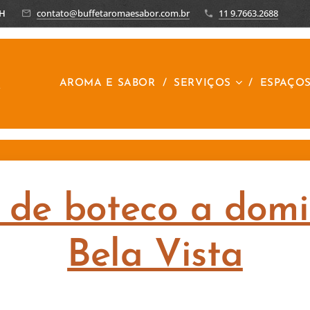
8H
contato@buffetaromaesabor.com.br
11 9.7663.2688
R
AROMA E SABOR
SERVIÇOS
ESPAÇO
 de boteco a domic
Bela Vista