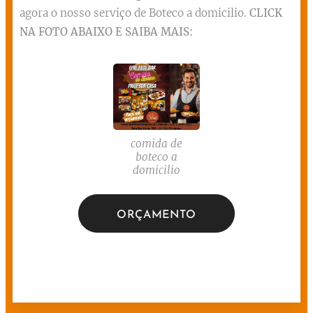
agora o nosso serviço de Boteco a domicilio.
CLICK
NA FOTO ABAIXO E SAIBA MAIS:
comida de
boteco a
domicilio
ORÇAMENTO