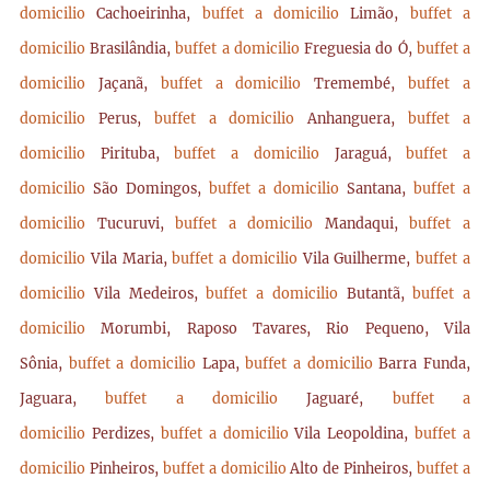
domicilio
Cachoeirinha,
buffet a domicilio
Limão,
buffet a
domicilio
Brasilândia,
buffet a domicilio
Freguesia do Ó,
buffet a
domicilio
Jaçanã,
buffet a domicilio
Tremembé,
buffet a
domicilio
Perus,
buffet a domicilio
Anhanguera,
buffet a
domicilio
Pirituba,
buffet a domicilio
Jaraguá,
buffet a
domicilio
São Domingos,
buffet a domicilio
Santana,
buffet a
domicilio
Tucuruvi,
buffet a domicilio
Mandaqui,
buffet a
domicilio
Vila Maria,
buffet a domicilio
Vila Guilherme,
buffet a
domicilio
Vila Medeiros,
buffet a domicilio
Butantã,
buffet a
domicilio
Morumbi, Raposo Tavares, Rio Pequeno, Vila
Sônia,
buffet a domicilio
Lapa,
buffet a domicilio
Barra Funda,
Jaguara,
buffet a domicilio
Jaguaré,
buffet a
domicilio
Perdizes,
buffet a domicilio
Vila Leopoldina,
buffet a
domicilio
Pinheiros,
buffet a domicilio
Alto de Pinheiros,
buffet a