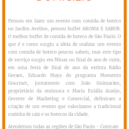
Pensou em fazer um evento com comida de boteco
no Jardim Avelino, pensou buffet AROMA E SABOR.
O melhor buffet de comida de boteco de São Paulo. O
que é e como surgiu a ideia de realizar um evento
com comida de boteco poucos sabem, mas este tipo
de serviço surgiu em Minas no final do ano de 1999,
em uma festa de final de ano da extinta Rádio
Geraes, Eduardo Maya do programa Momento
Gourmet, juntamente com João Guimarães,
proprietário da emissora e Maria Eulália Araújo,
Gerente de Marketing e Comercial, definiram a
criação de um evento que valorizasse a tradicional
cozinha de raiz e os botecos da cidade.
Atendemos todas as regiões de São Paulo - Contrate