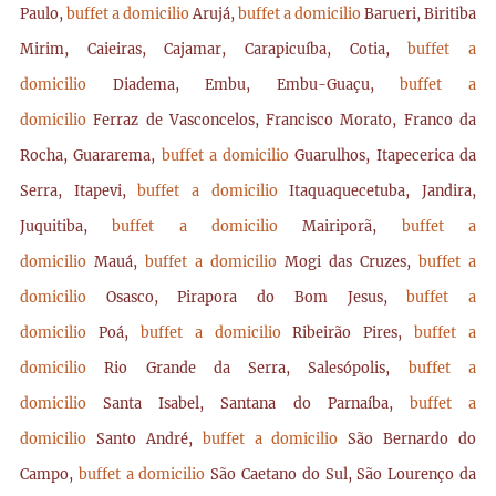
Paulo,
buffet a domicilio
Arujá,
buffet a domicilio
Barueri, Biritiba
Mirim, Caieiras, Cajamar, Carapicuíba, Cotia,
buffet a
domicilio
Diadema, Embu, Embu-Guaçu,
buffet a
domicilio
Ferraz de Vasconcelos, Francisco Morato, Franco da
Rocha, Guararema,
buffet a domicilio
Guarulhos, Itapecerica da
Serra, Itapevi,
buffet a domicilio
Itaquaquecetuba, Jandira,
Juquitiba,
buffet a domicilio
Mairiporã,
buffet a
domicilio
Mauá,
buffet a domicilio
Mogi das Cruzes,
buffet a
domicilio
Osasco, Pirapora do Bom Jesus,
buffet a
domicilio
Poá,
buffet a domicilio
Ribeirão Pires,
buffet a
domicilio
Rio Grande da Serra, Salesópolis,
buffet a
domicilio
Santa Isabel, Santana do Parnaíba,
buffet a
domicilio
Santo André,
buffet a domicilio
São Bernardo do
Campo,
buffet a domicilio
São Caetano do Sul, São Lourenço da