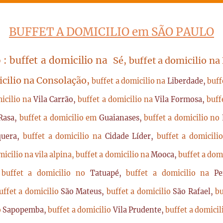
BUFFET A DOMICILIO em SÃO PAULO
 : buffet a domicilio na
Sé, buffet a domicilio na
icilio na Consolação,
buffet a domicilio na
Liberdade,
buff
micilio na
Vila Carrão,
buffet a domicilio na
Vila Formosa,
buff
Rasa,
buffet a domicilio em
Guaianases,
buffet a domicilio no
quera,
buffet a domicilio na
Cidade Líder,
buffet a domicil
micilio na vila alpina,
buffet a domicilio na
Mooca,
buffet a dom
,
buffet a domicilio no
Tatuapé,
buffet a domicilio na
P
uffet a domicilio
São Mateus,
buffet a domicilio
São Rafael,
bu
o
Sapopemba,
buffet a domicilio
Vila Prudente,
buffet a domici