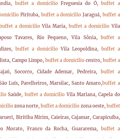
lândia,
buffet a domicilio
Freguesia do Ó,
buffet a
domicilio
Pirituba,
buffet a domicilio
Jaraguá,
buffet a
buffet a domicilio
Vila Maria,
buffet a domicilio
Vila
poso Tavares, Rio Pequeno, Vila Sônia,
buffet a
dizes,
buffet a domicilio
Vila Leopoldina,
buffet a
lista, Campo Limpo,
buffet a domicilio
centro,
buffet a
ajaú, Socorro, Cidade Ademar, Pedreira,
buffet a
ão Luís, Parelheiros, Marsilac, Santo Amaro,
buffet a
ilio
Saúde,
buffet a domicilio
Vila Mariana, Capela do
micilio
zona norte,
buffet a domicilio
zona oeste,
buffet
arueri, Biritiba Mirim, Caieiras, Cajamar, Carapicuíba,
sco Morato, Franco da Rocha, Guararema,
buffet a