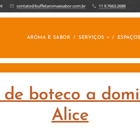
8H
contato@buffetaromaesabor.com.br
11 9.7663.2688
R
AROMA E SABOR
SERVIÇOS
ESPAÇO
 de boteco a domic
Alice