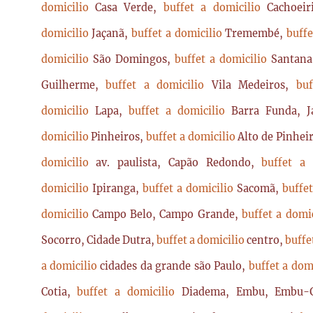
domicilio
Casa Verde,
buffet a domicilio
Cachoei
domicilio
Jaçanã,
buffet a domicilio
Tremembé,
buffe
domicilio
São Domingos,
buffet a domicilio
Santan
Guilherme,
buffet a domicilio
Vila Medeiros,
bu
domicilio
Lapa,
buffet a domicilio
Barra Funda, 
domicilio
Pinheiros,
buffet a domicilio
Alto de Pinhei
domicilio
av. paulista, Capão Redondo,
buffet a
domicilio
Ipiranga,
buffet a domicilio
Sacomã,
buffe
domicilio
Campo Belo, Campo Grande,
buffet a domi
Socorro, Cidade Dutra,
buffet a domicilio
centro,
buffe
a domicilio
cidades da grande são Paulo,
buffet a dom
Cotia,
buffet a domicilio
Diadema, Embu, Embu-