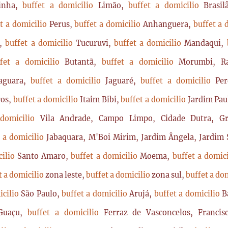
rinha,
buffet a domicilio
Limão,
buffet a domicilio
Brasi
t a domicilio
Perus,
buffet a domicilio
Anhanguera,
buffet a 
a,
buffet a domicilio
Tucuruvi,
buffet a domicilio
Mandaqui,
ffet a domicilio
Butantã,
buffet a domicilio
Morumbi, Ra
Jaguara,
buffet a domicilio
Jaguaré,
buffet a domicilio
Per
ros,
buffet a domicilio
Itaim Bibi,
buffet a domicilio
Jardim Pau
 domicilio
Vila Andrade, Campo Limpo, Cidade Dutra, Gr
t a domicilio
Jabaquara, M'Boi Mirim, Jardim Ângela, Jardim S
cilio
Santo Amaro,
buffet a domicilio
Moema,
buffet a domic
t a domicilio
zona leste,
buffet a domicilio
zona sul,
buffet a do
icilio
São Paulo,
buffet a domicilio
Arujá,
buffet a domicilio
B
Guaçu,
buffet a domicilio
Ferraz de Vasconcelos, Franci