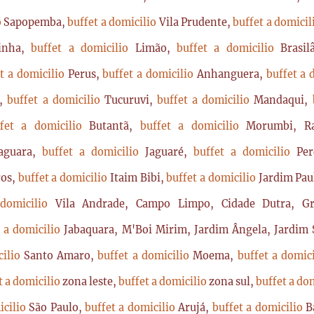
o
Sapopemba,
buffet a domicilio
Vila Prudente,
buffet a domici
rinha,
buffet a domicilio
Limão,
buffet a domicilio
Brasi
t a domicilio
Perus,
buffet a domicilio
Anhanguera,
buffet a 
a,
buffet a domicilio
Tucuruvi,
buffet a domicilio
Mandaqui,
ffet a domicilio
Butantã,
buffet a domicilio
Morumbi, Ra
Jaguara,
buffet a domicilio
Jaguaré,
buffet a domicilio
Per
ros,
buffet a domicilio
Itaim Bibi,
buffet a domicilio
Jardim Pau
 domicilio
Vila Andrade, Campo Limpo, Cidade Dutra, Gr
t a domicilio
Jabaquara, M'Boi Mirim, Jardim Ângela, Jardim S
cilio
Santo Amaro,
buffet a domicilio
Moema,
buffet a domic
t a domicilio
zona leste,
buffet a domicilio
zona sul,
buffet a do
icilio
São Paulo,
buffet a domicilio
Arujá,
buffet a domicilio
B