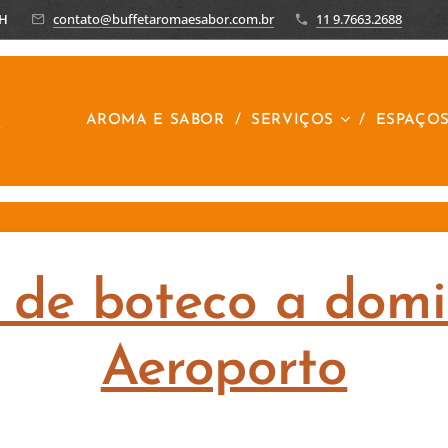
8H
contato@buffetaromaesabor.com.br
11 9.7663.2688
R
AROMA E SABOR
SERVIÇOS
ESPAÇO
 de boteco a domic
Aeroporto