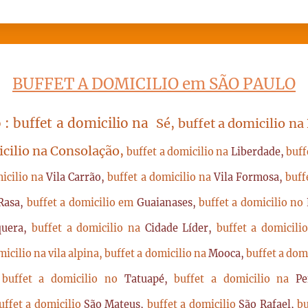
BUFFET A DOMICILIO em SÃO PAULO
 : buffet a domicilio na
Sé, buffet a domicilio na
icilio na Consolação,
buffet a domicilio na
Liberdade,
buff
micilio na
Vila Carrão,
buffet a domicilio na
Vila Formosa,
buff
Rasa,
buffet a domicilio em
Guaianases,
buffet a domicilio no
quera,
buffet a domicilio na
Cidade Líder,
buffet a domicil
micilio na vila alpina,
buffet a domicilio na
Mooca,
buffet a dom
,
buffet a domicilio no
Tatuapé,
buffet a domicilio na
P
uffet a domicilio
São Mateus,
buffet a domicilio
São Rafael,
bu