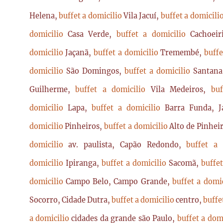
Helena,
buffet a domicilio
Vila Jacuí,
buffet a domicili
domicilio
Casa Verde,
buffet a domicilio
Cachoei
domicilio
Jaçanã,
buffet a domicilio
Tremembé,
buffe
domicilio
São Domingos,
buffet a domicilio
Santan
Guilherme,
buffet a domicilio
Vila Medeiros,
bu
domicilio
Lapa,
buffet a domicilio
Barra Funda, 
domicilio
Pinheiros,
buffet a domicilio
Alto de Pinhei
domicilio
av. paulista, Capão Redondo,
buffet a
domicilio
Ipiranga,
buffet a domicilio
Sacomã,
buffe
domicilio
Campo Belo, Campo Grande,
buffet a domi
Socorro, Cidade Dutra,
buffet a domicilio
centro,
buffe
a domicilio
cidades da grande são Paulo,
buffet a dom