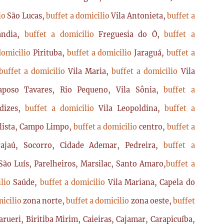
lio
São Lucas,
buffet a domicilio
Vila Antonieta,
buffet a
lândia,
buffet a domicilio
Freguesia do Ó,
buffet a
domicilio
Pirituba,
buffet a domicilio
Jaraguá,
buffet a
buffet a domicilio
Vila Maria,
buffet a domicilio
Vila
poso Tavares, Rio Pequeno, Vila Sônia,
buffet a
dizes,
buffet a domicilio
Vila Leopoldina,
buffet a
lista, Campo Limpo,
buffet a domicilio
centro,
buffet a
ajaú, Socorro, Cidade Ademar, Pedreira,
buffet a
ão Luís, Parelheiros, Marsilac, Santo Amaro,
buffet a
ilio
Saúde,
buffet a domicilio
Vila Mariana, Capela do
micilio
zona norte,
buffet a domicilio
zona oeste,
buffet
arueri, Biritiba Mirim, Caieiras, Cajamar, Carapicuíba,