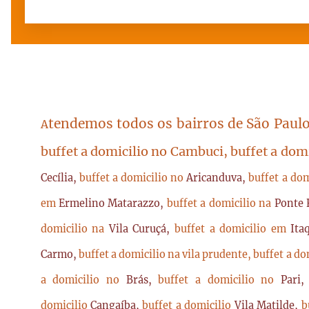
tendemos todos os bairros de São Paulo
A
buffet a domicilio no Cambuci, buffet a dom
Cecília,
buffet a domicilio no
Aricanduva,
buffet a do
em
Ermelino Matarazzo,
buffet a domicilio na
Ponte 
domicilio na
Vila Curuçá,
buffet a domicilio em
Ita
Carmo,
buffet a domicilio na vila prudente,
buffet a do
a domicilio no
Brás,
buffet a domicilio no
Pari
domicilio
Cangaíba,
buffet a domicilio
Vila Matilde,
b