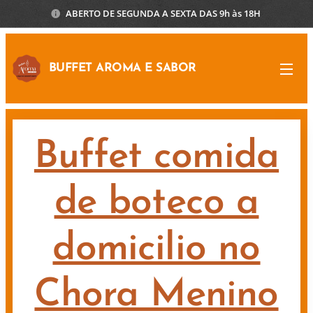
ABERTO DE SEGUNDA A SEXTA DAS 9h às 18H
BUFFET AROMA E SABOR
Buffet comida
de boteco a
domicilio no
Chora Menino