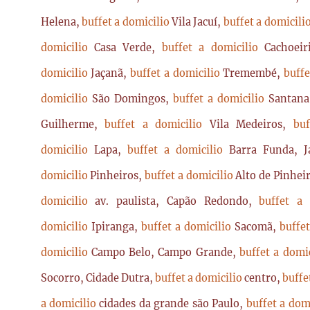
Helena,
buffet a domicilio
Vila Jacuí,
buffet a domicili
domicilio
Casa Verde,
buffet a domicilio
Cachoei
domicilio
Jaçanã,
buffet a domicilio
Tremembé,
buffe
domicilio
São Domingos,
buffet a domicilio
Santan
Guilherme,
buffet a domicilio
Vila Medeiros,
bu
domicilio
Lapa,
buffet a domicilio
Barra Funda, 
domicilio
Pinheiros,
buffet a domicilio
Alto de Pinhei
domicilio
av. paulista, Capão Redondo,
buffet a
domicilio
Ipiranga,
buffet a domicilio
Sacomã,
buffe
domicilio
Campo Belo, Campo Grande,
buffet a domi
Socorro, Cidade Dutra,
buffet a domicilio
centro,
buffe
a domicilio
cidades da grande são Paulo,
buffet a dom