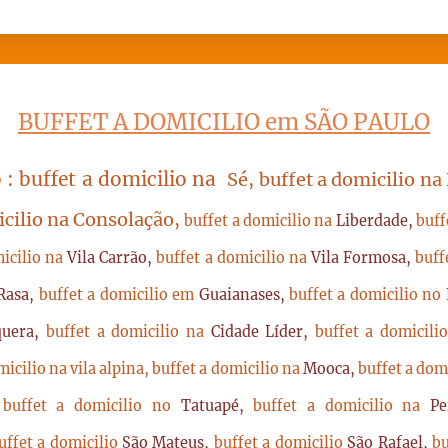
BUFFET A DOMICILIO em SÃO PAULO
 : buffet a domicilio na
Sé, buffet a domicilio na
icilio na Consolação,
buffet a domicilio na
Liberdade,
buff
micilio na
Vila Carrão,
buffet a domicilio na
Vila Formosa,
buff
Rasa,
buffet a domicilio em
Guaianases,
buffet a domicilio no
quera,
buffet a domicilio na
Cidade Líder,
buffet a domicil
micilio na vila alpina,
buffet a domicilio na
Mooca,
buffet a dom
,
buffet a domicilio no
Tatuapé,
buffet a domicilio na
P
uffet a domicilio
São Mateus,
buffet a domicilio
São Rafael,
bu