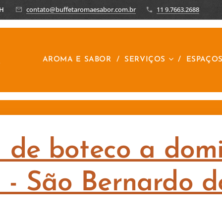
8H
contato@buffetaromaesabor.com.br
11 9.7663.2688
R
AROMA E SABOR
SERVIÇOS
ESPAÇO
 de boteco a domic
a - São Bernardo 