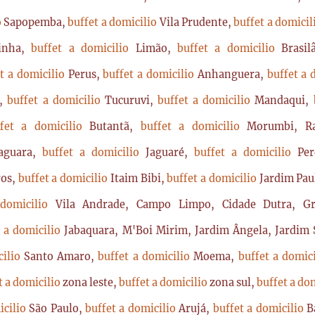
o
Sapopemba,
buffet a domicilio
Vila Prudente,
buffet a domici
rinha,
buffet a domicilio
Limão,
buffet a domicilio
Brasi
t a domicilio
Perus,
buffet a domicilio
Anhanguera,
buffet a 
a,
buffet a domicilio
Tucuruvi,
buffet a domicilio
Mandaqui,
ffet a domicilio
Butantã,
buffet a domicilio
Morumbi, Ra
Jaguara,
buffet a domicilio
Jaguaré,
buffet a domicilio
Per
ros,
buffet a domicilio
Itaim Bibi,
buffet a domicilio
Jardim Pau
 domicilio
Vila Andrade, Campo Limpo, Cidade Dutra, Gr
t a domicilio
Jabaquara, M'Boi Mirim, Jardim Ângela, Jardim S
cilio
Santo Amaro,
buffet a domicilio
Moema,
buffet a domic
t a domicilio
zona leste,
buffet a domicilio
zona sul,
buffet a do
icilio
São Paulo,
buffet a domicilio
Arujá,
buffet a domicilio
B