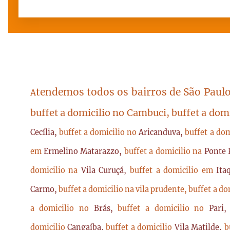
tendemos todos os bairros de São Paulo
A
buffet a domicilio no Cambuci, buffet a dom
Cecília,
buffet a domicilio no
Aricanduva,
buffet a do
em
Ermelino Matarazzo,
buffet a domicilio na
Ponte 
domicilio na
Vila Curuçá,
buffet a domicilio em
Ita
Carmo,
buffet a domicilio na vila prudente,
buffet a do
a domicilio no
Brás,
buffet a domicilio no
Pari
domicilio
Cangaíba,
buffet a domicilio
Vila Matilde,
b