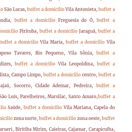
lio
São Lucas,
buffet a domicilio
Vila Antonieta,
buffet a
lândia,
buffet a domicilio
Freguesia do Ó,
buffet a
domicilio
Pirituba,
buffet a domicilio
Jaraguá,
buffet a
buffet a domicilio
Vila Maria,
buffet a domicilio
Vila
poso Tavares, Rio Pequeno, Vila Sônia,
buffet a
dizes,
buffet a domicilio
Vila Leopoldina,
buffet a
lista, Campo Limpo,
buffet a domicilio
centro,
buffet a
ajaú, Socorro, Cidade Ademar, Pedreira,
buffet a
ão Luís, Parelheiros, Marsilac, Santo Amaro,
buffet a
ilio
Saúde,
buffet a domicilio
Vila Mariana, Capela do
micilio
zona norte,
buffet a domicilio
zona oeste,
buffet
arueri, Biritiba Mirim, Caieiras, Cajamar, Carapicuíba,