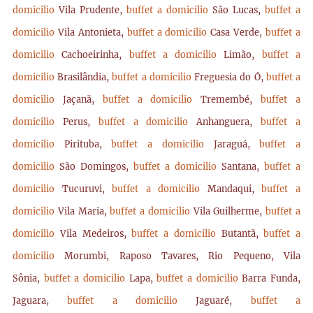
domicilio
Vila Prudente,
buffet a domicilio
São Lucas,
buffet a
domicilio
Vila Antonieta,
buffet a domicilio
Casa Verde,
buffet a
domicilio
Cachoeirinha,
buffet a domicilio
Limão,
buffet a
domicilio
Brasilândia,
buffet a domicilio
Freguesia do Ó,
buffet a
domicilio
Jaçanã,
buffet a domicilio
Tremembé,
buffet a
domicilio
Perus,
buffet a domicilio
Anhanguera,
buffet a
domicilio
Pirituba,
buffet a domicilio
Jaraguá,
buffet a
domicilio
São Domingos,
buffet a domicilio
Santana,
buffet a
domicilio
Tucuruvi,
buffet a domicilio
Mandaqui,
buffet a
domicilio
Vila Maria,
buffet a domicilio
Vila Guilherme,
buffet a
domicilio
Vila Medeiros,
buffet a domicilio
Butantã,
buffet a
domicilio
Morumbi, Raposo Tavares, Rio Pequeno, Vila
Sônia,
buffet a domicilio
Lapa,
buffet a domicilio
Barra Funda,
Jaguara,
buffet a domicilio
Jaguaré,
buffet a