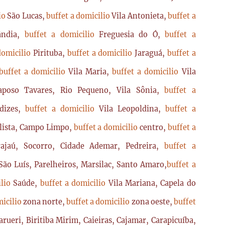
lio
São Lucas,
buffet a domicilio
Vila Antonieta,
buffet a
lândia,
buffet a domicilio
Freguesia do Ó,
buffet a
domicilio
Pirituba,
buffet a domicilio
Jaraguá,
buffet a
buffet a domicilio
Vila Maria,
buffet a domicilio
Vila
poso Tavares, Rio Pequeno, Vila Sônia,
buffet a
dizes,
buffet a domicilio
Vila Leopoldina,
buffet a
lista, Campo Limpo,
buffet a domicilio
centro,
buffet a
ajaú, Socorro, Cidade Ademar, Pedreira,
buffet a
ão Luís, Parelheiros, Marsilac, Santo Amaro,
buffet a
ilio
Saúde,
buffet a domicilio
Vila Mariana, Capela do
micilio
zona norte,
buffet a domicilio
zona oeste,
buffet
arueri, Biritiba Mirim, Caieiras, Cajamar, Carapicuíba,