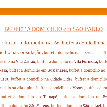
BUFFET A DOMICILIO em SÃO PAULO
 : buffet a domicilio na
Sé, buffet a domicilio na
icilio na Consolação,
buffet a domicilio na
Liberdade,
buff
micilio na
Vila Carrão,
buffet a domicilio na
Vila Formosa,
buff
Rasa,
buffet a domicilio em
Guaianases,
buffet a domicilio no
quera,
buffet a domicilio na
Cidade Líder,
buffet a domicil
micilio na vila alpina,
buffet a domicilio na
Mooca,
buffet a dom
,
buffet a domicilio no
Tatuapé,
buffet a domicilio na
P
uffet a domicilio
São Mateus,
buffet a domicilio
São Rafael,
bu