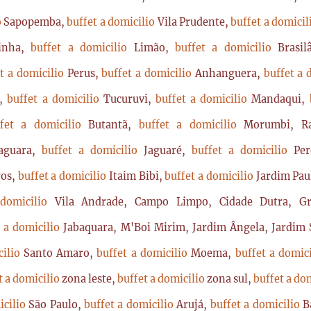
o
Sapopemba,
buffet a domicilio
Vila Prudente,
buffet a domici
rinha,
buffet a domicilio
Limão,
buffet a domicilio
Brasi
t a domicilio
Perus,
buffet a domicilio
Anhanguera,
buffet a 
a,
buffet a domicilio
Tucuruvi,
buffet a domicilio
Mandaqui,
ffet a domicilio
Butantã,
buffet a domicilio
Morumbi, Ra
Jaguara,
buffet a domicilio
Jaguaré,
buffet a domicilio
Per
ros,
buffet a domicilio
Itaim Bibi,
buffet a domicilio
Jardim Pau
 domicilio
Vila Andrade, Campo Limpo, Cidade Dutra, Gr
t a domicilio
Jabaquara, M'Boi Mirim, Jardim Ângela, Jardim S
cilio
Santo Amaro,
buffet a domicilio
Moema,
buffet a domic
t a domicilio
zona leste,
buffet a domicilio
zona sul,
buffet a do
icilio
São Paulo,
buffet a domicilio
Arujá,
buffet a domicilio
B