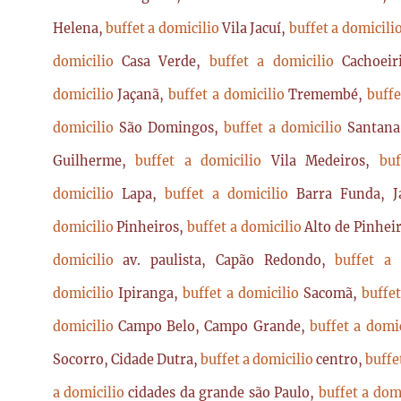
Helena,
buffet a domicilio
Vila Jacuí,
buffet a domicili
domicilio
Casa Verde,
buffet a domicilio
Cachoei
domicilio
Jaçanã,
buffet a domicilio
Tremembé,
buffe
domicilio
São Domingos,
buffet a domicilio
Santan
Guilherme,
buffet a domicilio
Vila Medeiros,
bu
domicilio
Lapa,
buffet a domicilio
Barra Funda, 
domicilio
Pinheiros,
buffet a domicilio
Alto de Pinhei
domicilio
av. paulista, Capão Redondo,
buffet a
domicilio
Ipiranga,
buffet a domicilio
Sacomã,
buffe
domicilio
Campo Belo, Campo Grande,
buffet a domi
Socorro, Cidade Dutra,
buffet a domicilio
centro,
buffe
a domicilio
cidades da grande são Paulo,
buffet a dom