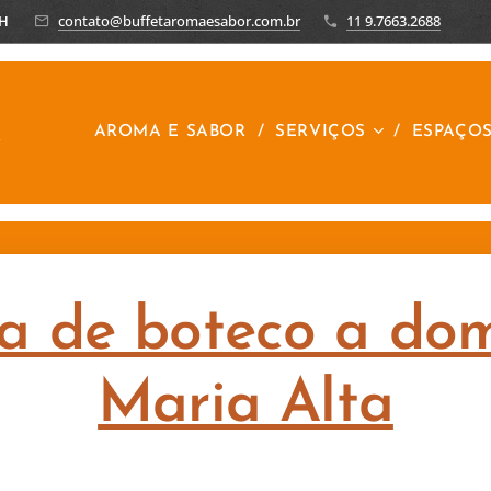
8H
contato@buffetaromaesabor.com.br
11 9.7663.2688
R
AROMA E SABOR
SERVIÇOS
ESPAÇO
a de boteco a domi
Maria Alta