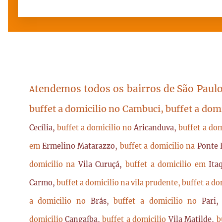
tendemos todos os bairros de São Paulo
A
buffet a domicilio no Cambuci, buffet a dom
Cecília,
buffet a domicilio no
Aricanduva,
buffet a do
em
Ermelino Matarazzo,
buffet a domicilio na
Ponte 
domicilio na
Vila Curuçá,
buffet a domicilio em
Ita
Carmo,
buffet a domicilio na vila prudente,
buffet a do
a domicilio no
Brás,
buffet a domicilio no
Pari
domicilio
Cangaíba,
buffet a domicilio
Vila Matilde,
b