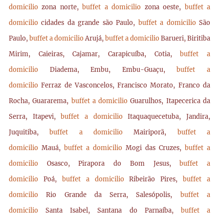
domicilio
zona norte,
buffet a domicilio
zona oeste,
buffet a
domicilio
cidades da grande são Paulo,
buffet a domicilio
São
Paulo,
buffet a domicilio
Arujá,
buffet a domicilio
Barueri, Biritiba
Mirim, Caieiras, Cajamar, Carapicuíba, Cotia,
buffet a
domicilio
Diadema, Embu, Embu-Guaçu,
buffet a
domicilio
Ferraz de Vasconcelos, Francisco Morato, Franco da
Rocha, Guararema,
buffet a domicilio
Guarulhos, Itapecerica da
Serra, Itapevi,
buffet a domicilio
Itaquaquecetuba, Jandira,
Juquitiba,
buffet a domicilio
Mairiporã,
buffet a
domicilio
Mauá,
buffet a domicilio
Mogi das Cruzes,
buffet a
domicilio
Osasco, Pirapora do Bom Jesus,
buffet a
domicilio
Poá,
buffet a domicilio
Ribeirão Pires,
buffet a
domicilio
Rio Grande da Serra, Salesópolis,
buffet a
domicilio
Santa Isabel, Santana do Parnaíba,
buffet a