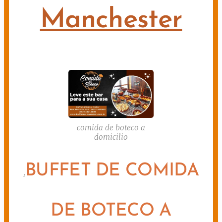
Manchester
comida de boteco a
domicilio
BUFFET DE COMIDA
.
DE BOTECO A