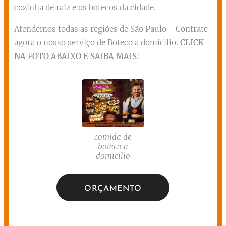
cozinha de raiz e os botecos da cidade.
Atendemos todas as regiões de São Paulo - Contrate
agora o nosso serviço de Boteco a domicilio.
CLICK
NA FOTO ABAIXO E SAIBA MAIS:
comida de
boteco a
domicilio
ORÇAMENTO