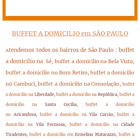
BUFFET A DOMICILIO em SÃO PAULO
tendemos todos os bairros de São Paulo : buffet
A
a domicilio na
Sé, buffet a domicilio na Bela Vista,
buffet a domicilio no Bom Retiro, buffet a domicilio
no Cambuci, buffet a domicilio na Consolação,
buffet
a domicilio na
Liberdade,
buffet a domicilio na
República,
buffet a
domicilio na
Santa Cecília,
buffet a domicilio
no
Aricanduva,
buffet a domicilio na
Vila Carrão,
buffet a
domicilio na
Vila Formosa,
buffet a domicilio na
Cidade
Tiradentes,
buffet a domicilio em
Ermelino Matarazzo,
buffet a