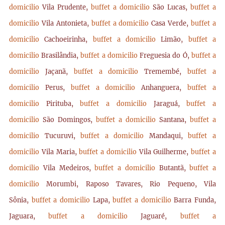
domicilio
Vila Prudente,
buffet a domicilio
São Lucas,
buffet a
domicilio
Vila Antonieta,
buffet a domicilio
Casa Verde,
buffet a
domicilio
Cachoeirinha,
buffet a domicilio
Limão,
buffet a
domicilio
Brasilândia,
buffet a domicilio
Freguesia do Ó,
buffet a
domicilio
Jaçanã,
buffet a domicilio
Tremembé,
buffet a
domicilio
Perus,
buffet a domicilio
Anhanguera,
buffet a
domicilio
Pirituba,
buffet a domicilio
Jaraguá,
buffet a
domicilio
São Domingos,
buffet a domicilio
Santana,
buffet a
domicilio
Tucuruvi,
buffet a domicilio
Mandaqui,
buffet a
domicilio
Vila Maria,
buffet a domicilio
Vila Guilherme,
buffet a
domicilio
Vila Medeiros,
buffet a domicilio
Butantã,
buffet a
domicilio
Morumbi, Raposo Tavares, Rio Pequeno, Vila
Sônia,
buffet a domicilio
Lapa,
buffet a domicilio
Barra Funda,
Jaguara,
buffet a domicilio
Jaguaré,
buffet a