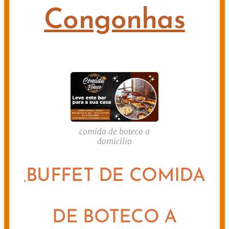
Congonhas
comida de boteco a
domicilio
BUFFET DE COMIDA
.
DE BOTECO A