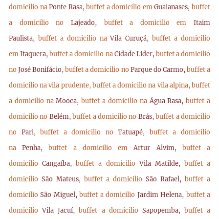
domicilio na
Ponte Rasa,
buffet a domicilio em
Guaianases,
buffet
a domicilio no
Lajeado,
buffet a domicilio em
Itaim
Paulista,
buffet a domicilio na
Vila Curuçá,
buffet a domicilio
em
Itaquera,
buffet a domicilio na
Cidade Líder,
buffet a domicilio
no
José Bonifácio,
buffet a domicilio no
Parque do Carmo,
buffet a
domicilio na vila prudente,
buffet a domicilio na vila alpina,
buffet
a domicilio na
Mooca,
buffet a domicilio na
Água Rasa,
buffet a
domicilio no
Belém,
buffet a domicilio no
Brás,
buffet a domicilio
no
Pari,
buffet a domicilio no
Tatuapé,
buffet a domicilio
na
Penha,
buffet a domicilio em
Artur Alvim,
buffet a
domicilio
Cangaíba,
buffet a domicilio
Vila Matilde,
buffet a
domicilio
São Mateus,
buffet a domicilio
São Rafael,
buffet a
domicilio
São Miguel,
buffet a domicilio
Jardim Helena,
buffet a
domicilio
Vila Jacuí,
buffet a domicilio
Sapopemba,
buffet a