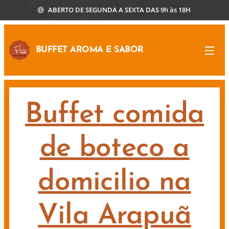
ABERTO DE SEGUNDA A SEXTA DAS 9h às 18H
BUFFET AROMA E SABOR
Buffet comida
de boteco a
domicilio na
Vila Arapuã