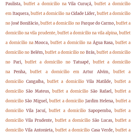
Paulista,
buffet a domicilio na
Vila Curuçá,
buffet a domicilio
em
Itaquera,
buffet a domicilio na
Cidade Líder,
buffet a domicilio
no
José Bonifácio,
buffet a domicilio no
Parque do Carmo,
buffet a
domicilio na vila prudente,
buffet a domicilio na vila alpina,
buffet
a domicilio na
Mooca,
buffet a domicilio na
Água Rasa,
buffet a
domicilio no
Belém,
buffet a domicilio no
Brás,
buffet a domicilio
no
Pari,
buffet a domicilio no
Tatuapé,
buffet a domicilio
na
Penha,
buffet a domicilio em
Artur Alvim,
buffet a
domicilio
Cangaíba,
buffet a domicilio
Vila Matilde,
buffet a
domicilio
São Mateus,
buffet a domicilio
São Rafael,
buffet a
domicilio
São Miguel,
buffet a domicilio
Jardim Helena,
buffet a
domicilio
Vila Jacuí,
buffet a domicilio
Sapopemba,
buffet a
domicilio
Vila Prudente,
buffet a domicilio
São Lucas,
buffet a
domicilio
Vila Antonieta,
buffet a domicilio
Casa Verde,
buffet a