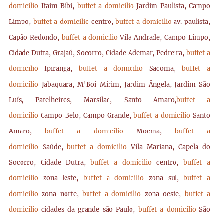
domicilio
Itaim Bibi,
buffet a domicilio
Jardim Paulista, Campo
Limpo,
buffet a domicilio
centro,
buffet a domicilio
av. paulista,
Capão Redondo,
buffet a domicilio
Vila Andrade, Campo Limpo,
Cidade Dutra, Grajaú, Socorro, Cidade Ademar, Pedreira,
buffet a
domicilio
Ipiranga,
buffet a domicilio
Sacomã,
buffet a
domicilio
Jabaquara, M'Boi Mirim, Jardim Ângela, Jardim São
Luís, Parelheiros, Marsilac, Santo Amaro,
buffet a
domicilio
Campo Belo, Campo Grande,
buffet a domicilio
Santo
Amaro,
buffet a domicilio
Moema,
buffet a
domicilio
Saúde,
buffet a domicilio
Vila Mariana, Capela do
Socorro, Cidade Dutra,
buffet a domicilio
centro,
buffet a
domicilio
zona leste,
buffet a domicilio
zona sul,
buffet a
domicilio
zona norte,
buffet a domicilio
zona oeste,
buffet a
domicilio
cidades da grande são Paulo,
buffet a domicilio
São