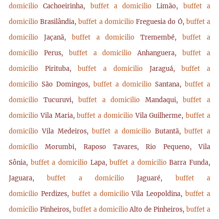
domicilio
Cachoeirinha,
buffet a domicilio
Limão,
buffet a
domicilio
Brasilândia,
buffet a domicilio
Freguesia do Ó,
buffet a
domicilio
Jaçanã,
buffet a domicilio
Tremembé,
buffet a
domicilio
Perus,
buffet a domicilio
Anhanguera,
buffet a
domicilio
Pirituba,
buffet a domicilio
Jaraguá,
buffet a
domicilio
São Domingos,
buffet a domicilio
Santana,
buffet a
domicilio
Tucuruvi,
buffet a domicilio
Mandaqui,
buffet a
domicilio
Vila Maria,
buffet a domicilio
Vila Guilherme,
buffet a
domicilio
Vila Medeiros,
buffet a domicilio
Butantã,
buffet a
domicilio
Morumbi, Raposo Tavares, Rio Pequeno, Vila
Sônia,
buffet a domicilio
Lapa,
buffet a domicilio
Barra Funda,
Jaguara,
buffet a domicilio
Jaguaré,
buffet a
domicilio
Perdizes,
buffet a domicilio
Vila Leopoldina,
buffet a
domicilio
Pinheiros,
buffet a domicilio
Alto de Pinheiros,
buffet a