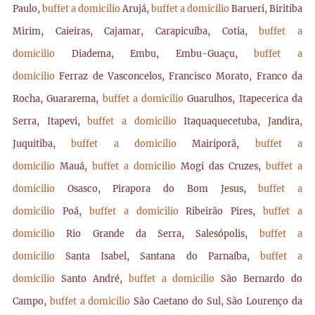
Paulo,
buffet a domicilio
Arujá,
buffet a domicilio
Barueri, Biritiba
Mirim, Caieiras, Cajamar, Carapicuíba, Cotia,
buffet a
domicilio
Diadema, Embu, Embu-Guaçu,
buffet a
domicilio
Ferraz de Vasconcelos, Francisco Morato, Franco da
Rocha, Guararema,
buffet a domicilio
Guarulhos, Itapecerica da
Serra, Itapevi,
buffet a domicilio
Itaquaquecetuba, Jandira,
Juquitiba,
buffet a domicilio
Mairiporã,
buffet a
domicilio
Mauá,
buffet a domicilio
Mogi das Cruzes,
buffet a
domicilio
Osasco, Pirapora do Bom Jesus,
buffet a
domicilio
Poá,
buffet a domicilio
Ribeirão Pires,
buffet a
domicilio
Rio Grande da Serra, Salesópolis,
buffet a
domicilio
Santa Isabel, Santana do Parnaíba,
buffet a
domicilio
Santo André,
buffet a domicilio
São Bernardo do
Campo,
buffet a domicilio
São Caetano do Sul, São Lourenço da