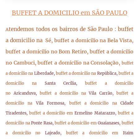
BUFFET A DOMICILIO em SÃO PAULO
tendemos todos os bairros de São Paulo : buffet
A
a domicilio na
Sé, buffet a domicilio na Bela Vista,
buffet a domicilio no Bom Retiro, buffet a domicilio
no Cambuci, buffet a domicilio na Consolação,
buffet
a domicilio na
Liberdade,
buffet a domicilio na
República,
buffet a
domicilio na
Santa Cecília,
buffet a domicilio
no
Aricanduva,
buffet a domicilio na
Vila Carrão,
buffet a
domicilio na
Vila Formosa,
buffet a domicilio na
Cidade
Tiradentes,
buffet a domicilio em
Ermelino Matarazzo,
buffet a
domicilio na
Ponte Rasa,
buffet a domicilio em
Guaianases,
buffet
a domicilio no
Lajeado,
buffet a domicilio em
Itaim