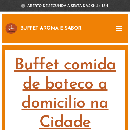
ABERTO DE SEGUNDA A SEXTA DAS 9h às 18H
BUFFET AROMA E SABOR
Buffet comida
de boteco a
domicilio na
Cidade