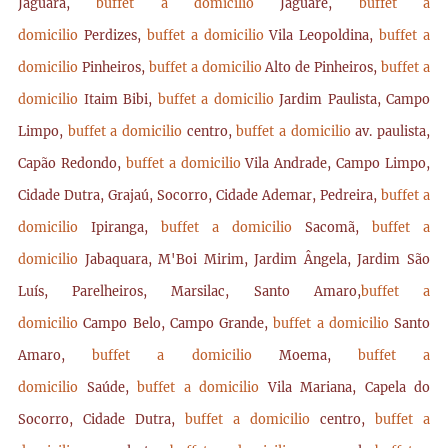
Jaguara,
buffet a domicilio
Jaguaré,
buffet a
domicilio
Perdizes,
buffet a domicilio
Vila Leopoldina,
buffet a
domicilio
Pinheiros,
buffet a domicilio
Alto de Pinheiros,
buffet a
domicilio
Itaim Bibi,
buffet a domicilio
Jardim Paulista, Campo
Limpo,
buffet a domicilio
centro,
buffet a domicilio
av. paulista,
Capão Redondo,
buffet a domicilio
Vila Andrade, Campo Limpo,
Cidade Dutra, Grajaú, Socorro, Cidade Ademar, Pedreira,
buffet a
domicilio
Ipiranga,
buffet a domicilio
Sacomã,
buffet a
domicilio
Jabaquara, M'Boi Mirim, Jardim Ângela, Jardim São
Luís, Parelheiros, Marsilac, Santo Amaro,
buffet a
domicilio
Campo Belo, Campo Grande,
buffet a domicilio
Santo
Amaro,
buffet a domicilio
Moema,
buffet a
domicilio
Saúde,
buffet a domicilio
Vila Mariana, Capela do
Socorro, Cidade Dutra,
buffet a domicilio
centro,
buffet a