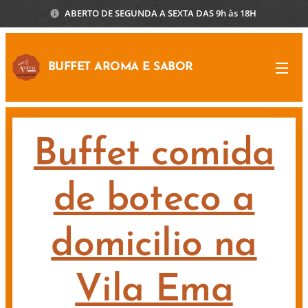
ABERTO DE SEGUNDA A SEXTA DAS 9h às 18H
BUFFET AROMA E SABOR
Buffet comida
de boteco a
domicilio na
Vila Ema