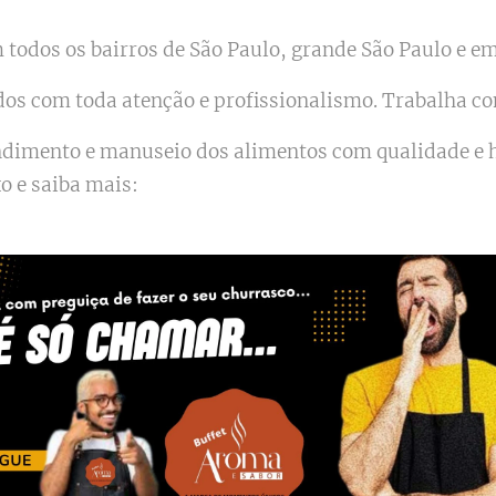
todos os bairros de São Paulo, grande São Paulo e em 
dos com toda atenção e profissionalismo. Trabalha c
endimento e manuseio dos alimentos com qualidade e
xo e saiba mais: