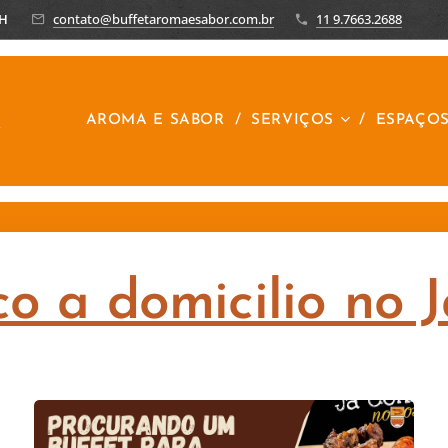
8H
contato@buffetaromaesabor.com.br
11 9.7663.2688
R
AROMA E SABOR
SERVIÇOS
ESPAÇO
co a domicilio no