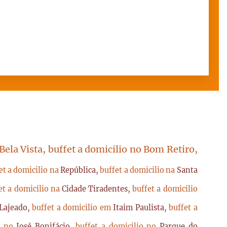
 Bela Vista, buffet a domicilio no Bom Retiro,
et a domicilio na
República,
buffet a domicilio na
Santa
et a domicilio na
Cidade Tiradentes,
buffet a domicilio
Lajeado,
buffet a domicilio em
Itaim Paulista,
buffet a
io no
José Bonifácio,
buffet a domicilio no
Parque do