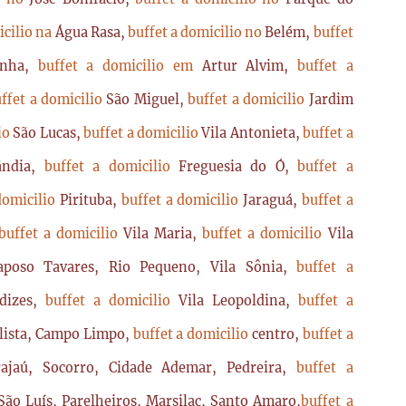
icilio na
Água Rasa,
buffet a domicilio no
Belém,
buffet
enha,
buffet a domicilio em
Artur Alvim,
buffet a
ffet a domicilio
São Miguel,
buffet a domicilio
Jardim
lio
São Lucas,
buffet a domicilio
Vila Antonieta,
buffet a
lândia,
buffet a domicilio
Freguesia do Ó,
buffet a
domicilio
Pirituba,
buffet a domicilio
Jaraguá,
buffet a
buffet a domicilio
Vila Maria,
buffet a domicilio
Vila
poso Tavares, Rio Pequeno, Vila Sônia,
buffet a
dizes,
buffet a domicilio
Vila Leopoldina,
buffet a
lista, Campo Limpo,
buffet a domicilio
centro,
buffet a
ajaú, Socorro, Cidade Ademar, Pedreira,
buffet a
ão Luís, Parelheiros, Marsilac, Santo Amaro,
buffet a