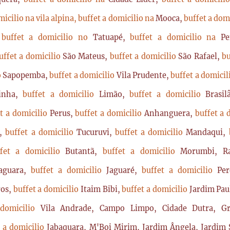
micilio na vila alpina,
buffet a domicilio na
Mooca,
buffet a dom
,
buffet a domicilio no
Tatuapé,
buffet a domicilio na
P
uffet a domicilio
São Mateus,
buffet a domicilio
São Rafael,
bu
o
Sapopemba,
buffet a domicilio
Vila Prudente,
buffet a domici
rinha,
buffet a domicilio
Limão,
buffet a domicilio
Brasi
t a domicilio
Perus,
buffet a domicilio
Anhanguera,
buffet a 
a,
buffet a domicilio
Tucuruvi,
buffet a domicilio
Mandaqui,
ffet a domicilio
Butantã,
buffet a domicilio
Morumbi, Ra
Jaguara,
buffet a domicilio
Jaguaré,
buffet a domicilio
Per
ros,
buffet a domicilio
Itaim Bibi,
buffet a domicilio
Jardim Pau
 domicilio
Vila Andrade, Campo Limpo, Cidade Dutra, Gr
t a domicilio
Jabaquara, M'Boi Mirim, Jardim Ângela, Jardim S