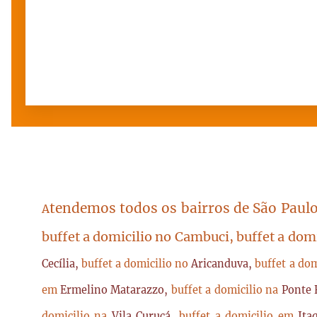
tendemos todos os bairros de São Paulo
A
buffet a domicilio no Cambuci, buffet a dom
Cecília,
buffet a domicilio no
Aricanduva,
buffet a do
em
Ermelino Matarazzo,
buffet a domicilio na
Ponte 
domicilio na
Vila Curuçá,
buffet a domicilio em
Ita