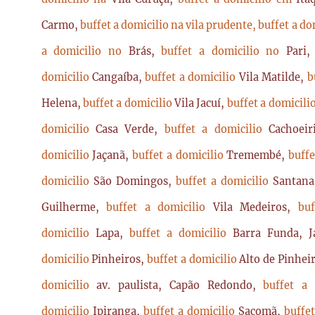
Carmo,
buffet a domicilio na vila prudente,
buffet a do
a domicilio no
Brás,
buffet a domicilio no
Pari
domicilio
Cangaíba,
buffet a domicilio
Vila Matilde,
b
Helena,
buffet a domicilio
Vila Jacuí,
buffet a domicili
domicilio
Casa Verde,
buffet a domicilio
Cachoei
domicilio
Jaçanã,
buffet a domicilio
Tremembé,
buffe
domicilio
São Domingos,
buffet a domicilio
Santan
Guilherme,
buffet a domicilio
Vila Medeiros,
bu
domicilio
Lapa,
buffet a domicilio
Barra Funda, 
domicilio
Pinheiros,
buffet a domicilio
Alto de Pinhei
domicilio
av. paulista, Capão Redondo,
buffet a
domicilio
Ipiranga,
buffet a domicilio
Sacomã,
buffe