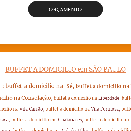
ORÇAMENTO
BUFFET A DOMICILIO em SÃO PAULO
 : buffet a domicilio na
Sé, buffet a domicilio na
icilio na Consolação,
buffet a domicilio na
Liberdade,
buff
micilio na
Vila Carrão,
buffet a domicilio na
Vila Formosa,
buff
Rasa,
buffet a domicilio em
Guaianases,
buffet a domicilio no
quera,
buffet a domicilio na
Cidade Líder,
buffet a domicil