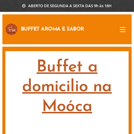
ABERTO DE SEGUNDA A SEXTA DAS 9h às 18H
BUFFET AROMA E SABOR
Buffet a
domicilio na
Moóca