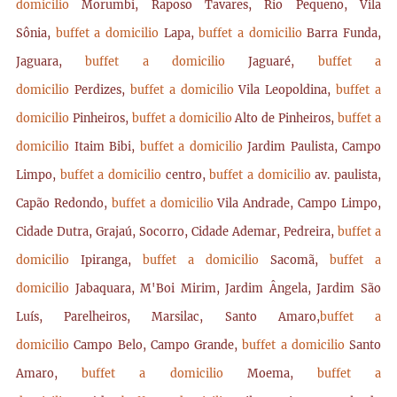
domicilio
Morumbi, Raposo Tavares, Rio Pequeno, Vila
Sônia,
buffet a domicilio
Lapa,
buffet a domicilio
Barra Funda,
Jaguara,
buffet a domicilio
Jaguaré,
buffet a
domicilio
Perdizes,
buffet a domicilio
Vila Leopoldina,
buffet a
domicilio
Pinheiros,
buffet a domicilio
Alto de Pinheiros,
buffet a
domicilio
Itaim Bibi,
buffet a domicilio
Jardim Paulista, Campo
Limpo,
buffet a domicilio
centro,
buffet a domicilio
av. paulista,
Capão Redondo,
buffet a domicilio
Vila Andrade, Campo Limpo,
Cidade Dutra, Grajaú, Socorro, Cidade Ademar, Pedreira,
buffet a
domicilio
Ipiranga,
buffet a domicilio
Sacomã,
buffet a
domicilio
Jabaquara, M'Boi Mirim, Jardim Ângela, Jardim São
Luís, Parelheiros, Marsilac, Santo Amaro,
buffet a
domicilio
Campo Belo, Campo Grande,
buffet a domicilio
Santo
Amaro,
buffet a domicilio
Moema,
buffet a