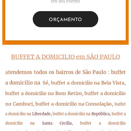
em seu evento
ORÇAMENTO
BUFFET A DOMICILIO em SÃO PAULO
tendemos todos os bairros de São Paulo : buffet
A
a domicilio na
Sé, buffet a domicilio na Bela Vista,
buffet a domicilio no Bom Retiro, buffet a domicilio
no Cambuci, buffet a domicilio na Consolação,
buffet
a domicilio na
Liberdade,
buffet a domicilio na
República,
buffet a
domicilio na
Santa Cecília,
buffet a domicilio