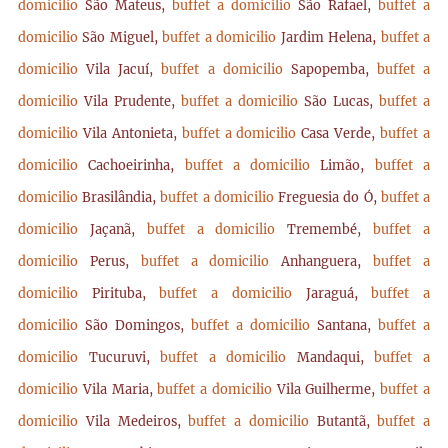
domicilio
São Mateus,
buffet a domicilio
São Rafael,
buffet a
domicilio
São Miguel,
buffet a domicilio
Jardim Helena,
buffet a
domicilio
Vila Jacuí,
buffet a domicilio
Sapopemba,
buffet a
domicilio
Vila Prudente,
buffet a domicilio
São Lucas,
buffet a
domicilio
Vila Antonieta,
buffet a domicilio
Casa Verde,
buffet a
domicilio
Cachoeirinha,
buffet a domicilio
Limão,
buffet a
domicilio
Brasilândia,
buffet a domicilio
Freguesia do Ó,
buffet a
domicilio
Jaçanã,
buffet a domicilio
Tremembé,
buffet a
domicilio
Perus,
buffet a domicilio
Anhanguera,
buffet a
domicilio
Pirituba,
buffet a domicilio
Jaraguá,
buffet a
domicilio
São Domingos,
buffet a domicilio
Santana,
buffet a
domicilio
Tucuruvi,
buffet a domicilio
Mandaqui,
buffet a
domicilio
Vila Maria,
buffet a domicilio
Vila Guilherme,
buffet a
domicilio
Vila Medeiros,
buffet a domicilio
Butantã,
buffet a