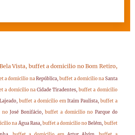
 Bela Vista, buffet a domicilio no Bom Retiro,
et a domicilio na
República,
buffet a domicilio na
Santa
et a domicilio na
Cidade Tiradentes,
buffet a domicilio
Lajeado,
buffet a domicilio em
Itaim Paulista,
buffet a
io no
José Bonifácio,
buffet a domicilio no
Parque do
icilio na
Água Rasa,
buffet a domicilio no
Belém,
buffet
enha,
buffet a domicilio em
Artur Alvim,
buffet a