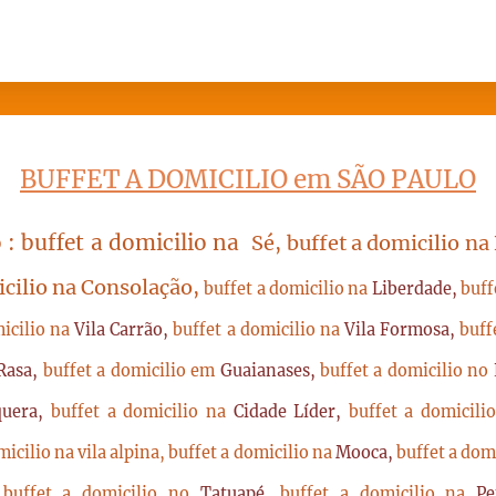
BUFFET A DOMICILIO em SÃO PAULO
 : buffet a domicilio na
Sé, buffet a domicilio na
icilio na Consolação,
buffet a domicilio na
Liberdade,
buff
micilio na
Vila Carrão,
buffet a domicilio na
Vila Formosa,
buff
Rasa,
buffet a domicilio em
Guaianases,
buffet a domicilio no
quera,
buffet a domicilio na
Cidade Líder,
buffet a domicil
micilio na vila alpina,
buffet a domicilio na
Mooca,
buffet a dom
,
buffet a domicilio no
Tatuapé,
buffet a domicilio na
P