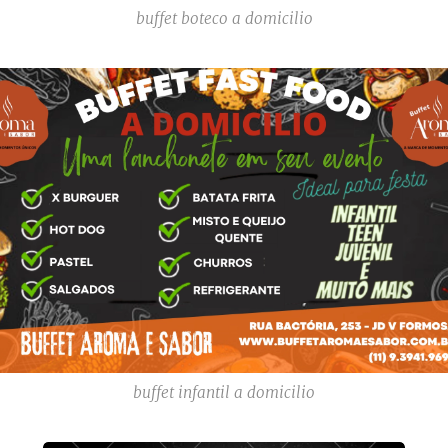
buffet boteco a domicilio
buffet infantil a domicilio