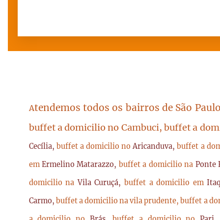
tendemos todos os bairros de São Paulo
A
buffet a domicilio no Cambuci, buffet a dom
Cecília,
buffet a domicilio no
Aricanduva,
buffet a do
em
Ermelino Matarazzo,
buffet a domicilio na
Ponte 
domicilio na
Vila Curuçá,
buffet a domicilio em
Ita
Carmo,
buffet a domicilio na vila prudente,
buffet a do
a domicilio no
Brás,
buffet a domicilio no
Pari