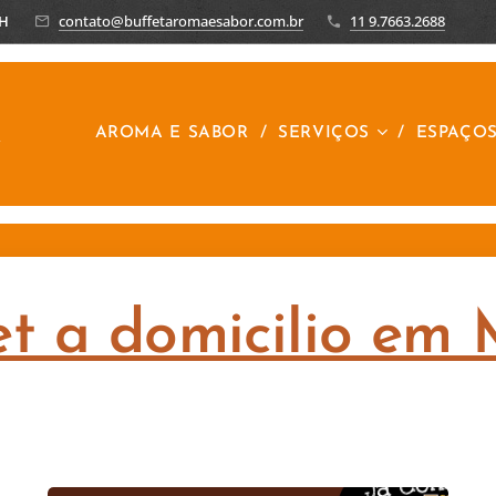
8H
contato@buffetaromaesabor.com.br
11 9.7663.2688
R
AROMA E SABOR
SERVIÇOS
ESPAÇO
et a domicilio em