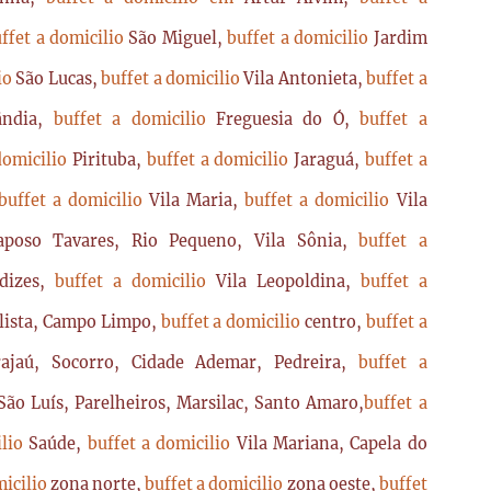
ffet a domicilio
São Miguel,
buffet a domicilio
Jardim
lio
São Lucas,
buffet a domicilio
Vila Antonieta,
buffet a
lândia,
buffet a domicilio
Freguesia do Ó,
buffet a
domicilio
Pirituba,
buffet a domicilio
Jaraguá,
buffet a
buffet a domicilio
Vila Maria,
buffet a domicilio
Vila
poso Tavares, Rio Pequeno, Vila Sônia,
buffet a
dizes,
buffet a domicilio
Vila Leopoldina,
buffet a
lista, Campo Limpo,
buffet a domicilio
centro,
buffet a
ajaú, Socorro, Cidade Ademar, Pedreira,
buffet a
ão Luís, Parelheiros, Marsilac, Santo Amaro,
buffet a
ilio
Saúde,
buffet a domicilio
Vila Mariana, Capela do
micilio
zona norte,
buffet a domicilio
zona oeste,
buffet