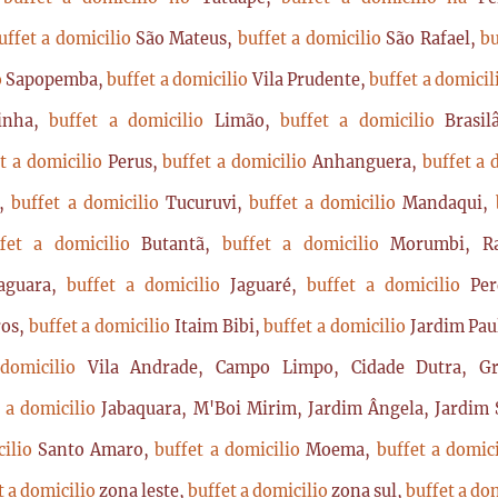
uffet a domicilio
São Mateus,
buffet a domicilio
São Rafael,
bu
o
Sapopemba,
buffet a domicilio
Vila Prudente,
buffet a domici
rinha,
buffet a domicilio
Limão,
buffet a domicilio
Brasi
t a domicilio
Perus,
buffet a domicilio
Anhanguera,
buffet a 
a,
buffet a domicilio
Tucuruvi,
buffet a domicilio
Mandaqui,
ffet a domicilio
Butantã,
buffet a domicilio
Morumbi, Ra
Jaguara,
buffet a domicilio
Jaguaré,
buffet a domicilio
Per
ros,
buffet a domicilio
Itaim Bibi,
buffet a domicilio
Jardim Pau
 domicilio
Vila Andrade, Campo Limpo, Cidade Dutra, Gr
t a domicilio
Jabaquara, M'Boi Mirim, Jardim Ângela, Jardim S
cilio
Santo Amaro,
buffet a domicilio
Moema,
buffet a domic
t a domicilio
zona leste,
buffet a domicilio
zona sul,
buffet a do