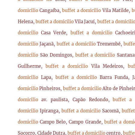
domicilio
Cangaíba,
buffet a domicilio
Vila Matilde,
b
Helena,
buffet a domicilio
Vila Jacuí,
buffet a domicili
domicilio
Casa Verde,
buffet a domicilio
Cachoei
domicilio
Jaçanã,
buffet a domicilio
Tremembé,
buffe
domicilio
São Domingos,
buffet a domicilio
Santan
Guilherme,
buffet a domicilio
Vila Medeiros,
bu
domicilio
Lapa,
buffet a domicilio
Barra Funda, 
domicilio
Pinheiros,
buffet a domicilio
Alto de Pinhei
domicilio
av. paulista, Capão Redondo,
buffet a
domicilio
Ipiranga,
buffet a domicilio
Sacomã,
buffe
domicilio
Campo Belo, Campo Grande,
buffet a domi
Socorro, Cidade Dutra,
buffet a domicilio
centro,
buffe