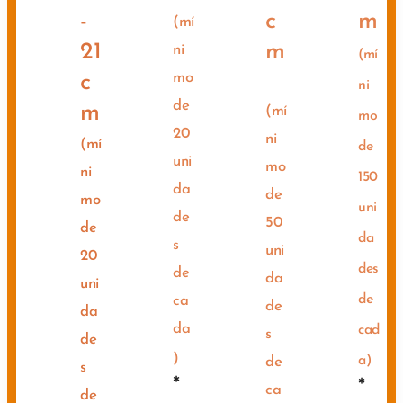
-
c
m
(mí
21
m
ni
(mí
mo
c
ni
de
m
(mí
mo
20
ni
(mí
de
uni
mo
ni
150
da
de
mo
uni
de
50
de
da
s
uni
20
des
de
da
uni
de
ca
de
da
da
cad
s
de
)
a)
de
s
*
*
ca
de