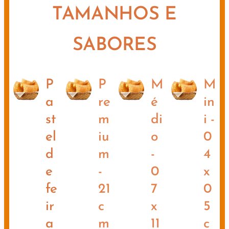
TAMANHOS E
SABORES
P
P
M
M
a
re
é
in
st
m
di
i -
el
iu
o
0
d
m
-
4
e
-
0
x
fe
21
7
0
ir
c
x
5
a
m
11
c